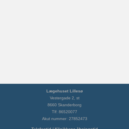
Lægehuset Lillesø
Vestergade 2, st
8660 Skanderborg
Tlf: 86520077
Akut nummer: 27852473